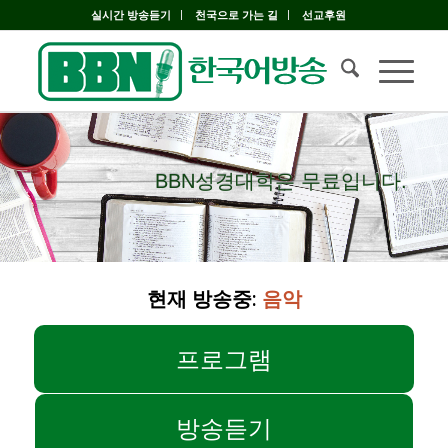
실시간 방송듣기
천국으로 가는 길
선교후원
BBN성경대학은 무료입니다.
BBN성경대학은 무료입니다.
현재 방송중:
음악
프로그램
방송듣기