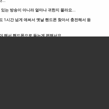
다…
 있는 방송이 아니라 얼마나 귀한지 몰라요…
 1시간 넘게 애써서 옛날 핸드폰 찾아서 충전해서 듣
 해서 핸드폰으로 듣는게 편해서요..
드폰에는 카톡도 안되고…
ting방에 들어갔습니다.
 저에게 물어왔습니다
 어떤 사람이 되었으면 좋겠어요?
너희가 세상을 살면서 빛 하나 없는 것 같은 절망의 순
 바라보며 일어선다면 50점을 주고 싶구나
 묻습니다. 그러면 나머지 50점은요?