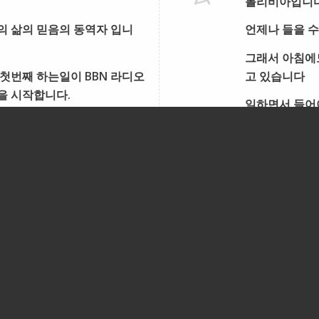
볼리비아입니
의 삶의 믿음의 동역자 입니
언제나 들을 수
그래서 아침에도
첫번째 하는일이 BBN 라디오
고 있습니다
을 시작합니다.
일하면서 들어야
그런데 그 핸
그래서 chat
며칠 전 딸이
엄마는 저희가
글쎄… 엄마는 
간에 하나님을
딸이 또 저에게