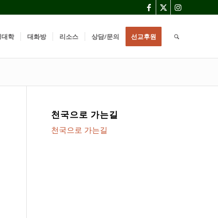
경대학
대화방
리소스
상담/문의
선교후원
천국으로 가는길
천국으로 가는길