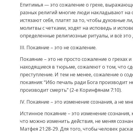
Епитимья — это сожаление о грехе, выражающе
разных религий многие люди накладывают на с
истязают себя, платят за то, чтобы духовные л
молитвы с четками, ходят на исповедь и испо
определенные религиозные ритуалы, и всё это 
III. Покаяние – это не сожаление.
Покаяние – это не просто сожаление о грехах 
находящиеся в тюрьме, сожалеют о том, что сде
преступление. И тем не менее, сожаление о со
покаяния: “Ибо печаль ради Бога производит н
производит смерть” (2-е Коринфянам 7:10).
IV. Покаяние – это изменение сознания, а не мн
Истинное покаяние – это изменение сознания,
что можно изменить действия, не меняя созна
Матфея 21:28-29. Для того, чтобы человек рас