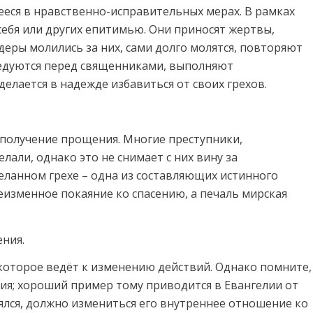
еся в нравственно-исправительных мерах. В рамках
ебя или других епитимью. Они приносят жертвы,
идеры молились за них, сами долго молятся, повторяют
ведуются перед священниками, выполняют
делается в надежде избавиться от своих грехов.
и получение прощения. Многие преступники,
лали, однако это не снимает с них вину за
деланном грехе – одна из составляющих истинного
еизменное покаяние ко спасению, а печаль мирская
ения.
 которое ведёт к изменению действий. Однако помните,
ния; хороший пример тому приводится в Евангелии от
каялся, должно измениться его внутреннее отношение ко