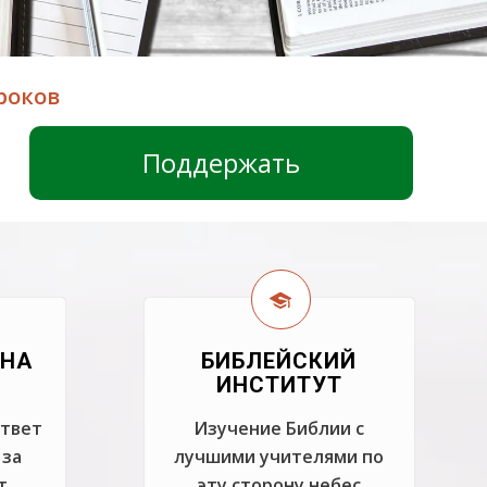
роков
Поддержать
 НА
БИБЛЕЙСКИЙ
ИНСТИТУТ
ответ
Изучение Библии с
 за
лучшими учителями по
т
эту сторону небес