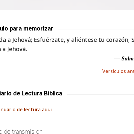
ulo para memorizar
a a Jehová; Esfuérzate, y aliéntese tu corazón; S
 a Jehová.
— Salm
Versículos an
iario de Lectura Bíblica
endario de lectura aquí
o de transmisión