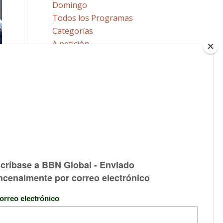
Domingo
Todos los Programas
Categorías
A petición
MÁS
Nuestros Locutores
Envíe un comentario o pregunta
CÓMO LLEGAR AL CIELO
¡Haga clic aquí para saber cómo!