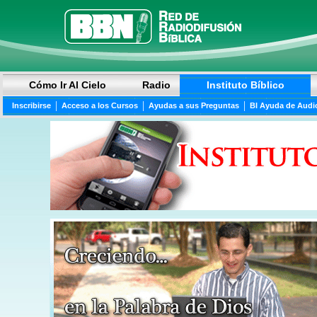
Cómo Ir Al Cielo
Radio
Instituto Bíblico
|
|
|
Inscribirse
Acceso a los Cursos
Ayudas a sus Preguntas
BI Ayuda de Audi