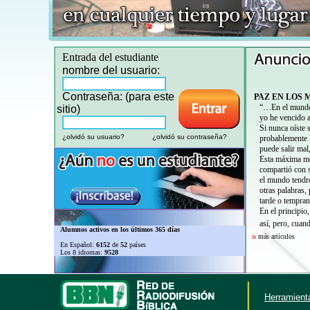
Entrada del estudiante
nombre del usuario:
Contraseña: (para este
PAZ EN LOS 
“…En el mundo t
sitio)
yo he vencido 
Si nunca oíste 
¿olvidó su usuario?
¿olvidó su contraseña?
probablemente 
puede salir mal
Esta máxima me 
compartió con s
el mundo tendré
otras palabras
tarde o tempran
En el principio
así, pero, cuan
Alumnos activos en los últimos 365 días
más artículos
En Español:
6152
de
52
países
Los 8 idiomas:
9528
Herramienta
Login