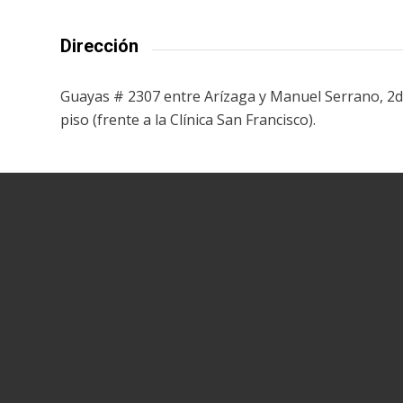
Dirección
Guayas # 2307 entre Arízaga y Manuel Serrano, 2
piso (frente a la Clínica San Francisco).
Links
OPCIONES PARA DAR
REPORTAR PROBLEMA
LISTADO DE EMISORAS EN ESPAÑ