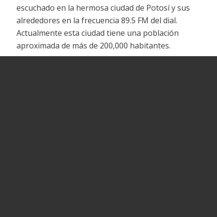
escuchado en la hermosa ciudad de Potosí y sus
alrededores en la frecuencia 89.5 FM del dial.
Actualmente esta ciudad tiene una población
aproximada de más de 200,000 habitantes.
Dirección
No disponemos de una oficina en esta ubicación.
&
Teléfono
WhatsApp
LLAME AL : 800 17 6161
WhatsApp : 713 20022