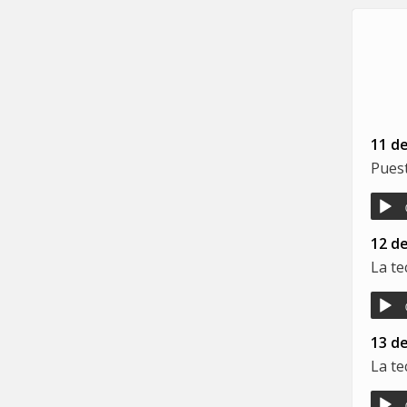
11 d
Puest
12 d
La te
13 d
La te