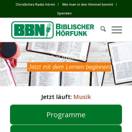
Сhristliches Radio hören
Wie man in den Himmel kommt
Spenden
Das BBN Bibel-Institut ist kostenlos!
Das BBN Bibel-Institut ist kostenlos!
Jetzt mit dem Lernen beginnen!
Jetzt läuft:
Musik
Programme