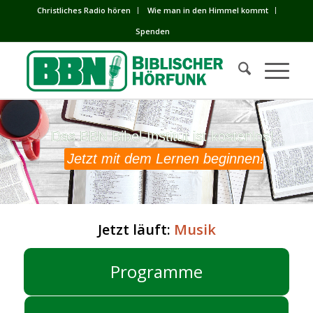
Сhristliches Radio hören
Wie man in den Himmel kommt
Spenden
Das BBN Bibel-Institut ist kostenlos!
Das BBN Bibel-Institut ist kostenlos!
Jetzt mit dem Lernen beginnen!
Jetzt läuft:
Musik
Programme