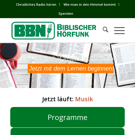
Сhristliches Radio hören
Wie man in den Himmel kommt
Spenden
Das BBN Bibel-Institut ist kostenlos!
Das BBN Bibel-Institut ist kostenlos!
Jetzt mit dem Lernen beginnen!
Jetzt läuft:
Musik
Programme