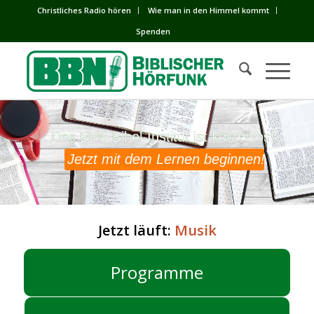
Сhristliches Radio hören
Wie man in den Himmel kommt
Spenden
Das BBN Bibel-Institut ist kostenlos!
Das BBN Bibel-Institut ist kostenlos!
Jetzt mit dem Lernen beginnen!
Jetzt läuft:
Musik
Programme