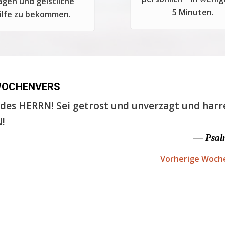
agen und geistliche
5 Minuten.
ilfe zu bekommen.
WOCHENVERS
des HERRN! Sei getrost und unverzagt und harr
!
— Psal
Vorherige Woch