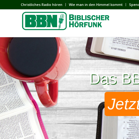
Сhristliches Radio hören
Wie man in den Himmel kommt
Spen
Das BBN
Das BBN
Jetz