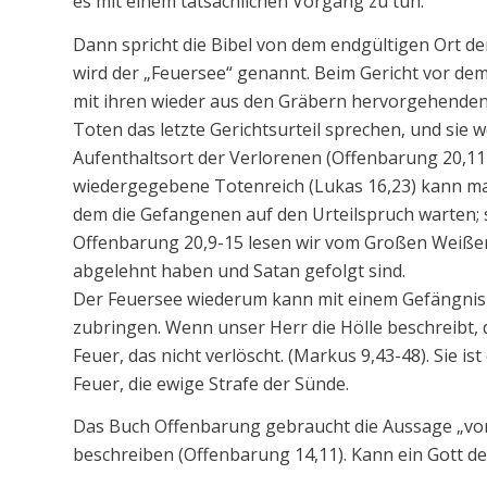
es mit einem tatsächlichen Vorgang zu tun.
Dann spricht die Bibel von dem endgültigen Ort d
wird der „Feuersee“ genannt. Beim Gericht vor d
mit ihren wieder aus den Gräbern hervorgehenden 
Toten das letzte Gerichtsurteil sprechen, und si
Aufenthaltsort der Verlorenen (Offenbarung 20,11
wiedergegebene Totenreich (Lukas 16,23) kann ma
dem die Gefangenen auf den Urteilspruch warten; s
Offenbarung 20,9-15 lesen wir vom Großen Weißen 
abgelehnt haben und Satan gefolgt sind.
Der Feuersee wiederum kann mit einem Gefängnis v
zubringen. Wenn unser Herr die Hölle beschreibt, 
Feuer, das nicht verlöscht. (Markus 9,43-48). Sie is
Feuer, die ewige Strafe der Sünde.
Das Buch Offenbarung gebraucht die Aussage „von 
beschreiben (Offenbarung 14,11). Kann ein Gott d