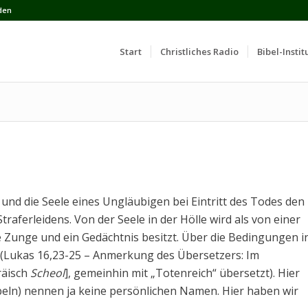
den
Start
Сhristliches Radio
Bibel-Instit
t und die Seele eines Ungläubigen bei Eintritt des Todes den
traferleidens. Von der Seele in der Hölle wird als von einer
e Zunge und ein Gedächtnis besitzt. Über die Bedingungen i
n (Lukas 16,23-25 – Anmerkung des Übersetzers: Im
äisch
Scheol
], gemeinhin mit „Totenreich“ übersetzt). Hier
abeln) nennen ja keine persönlichen Namen. Hier haben wir