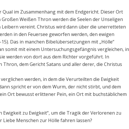
er Qual im Zusammenhang mit dem Endgericht. Dieser Ort
em Großen Weißen Thron werden die Seelen der Unseligen
Leibern vereint. Christus wird dann über die unerretteten
e werden in den Feuersee geworfen werden, den ewigen
-15). Das in manchen Bibelübersetzungen mit „Hölle“
n somit mit einem Untersuchungsgefängnis vergleichen, in
ie werden von dort aus dem Richter vorgeführt. In
Thron, dem Gericht Satans und aller derer, die Christus
erglichen werden, in dem die Verurteilten die Ewigkeit
dann spricht er von dem Wurm, der nicht stirbt, und dem
t ein Ort bewusst erlittener Pein, ein Ort mit buchstäblichem
Ewigkeit zu Ewigkeit“, um die Tragik der Verlorenen zu
er Liebe Menschen zur Hölle fahren lassen?