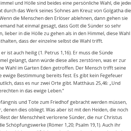
Himmel und Hölle sind beides eine persönliche Wahl, die jede
hat durch das Werk seines Sohnes am Kreuz von Golgatha die
 Wenn die Menschen den Erlöser ablehnen, dann gehen sie
 Jemand hat einmal gesagt, dass Gott die Sünder so sehr
n, lieber in die Hölle zu gehen als in den Himmel, diese Wahl
halten, dass der einzelne selbst die Wahl trifft.
 er ist auch heilig (1. Petrus 1,16). Er muss die Sünde
mel gelangt, dann würde diese alles zerstören, was er zur
ne Wahl im Garten Eden getroffen. Der Mensch trifft seine
e ewige Bestimmung bereits fest. Es gibt kein Fegefeuer
utlich, dass es nur zwei Orte gibt. Matthäus 25,46: „Und
erechten in das ewige Leben.“
Gefängnis und Tote zum Friedhof gebracht werden müssen,
 denen dies obliegt. Was aber ist mit den Heiden, die noch
 Rest der Menschheit verlorene Sünder, die nur Christus
 die Schöpfungswerke (Römer 1,20; Psalm 19,1). Auch ihr