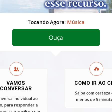
Tocando Agora:
Música
Ouça
VAMOS
COMO IR AO C
CONVERSAR
Saiba com certeza
nversa individual ao
menos de 5 minuto
vo, para responder a
untas e auxiliar com