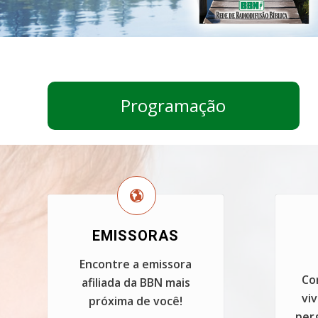
Programação
EMISSORAS
Encontre a emissora
Co
afiliada da BBN mais
vi
próxima de você!
perg