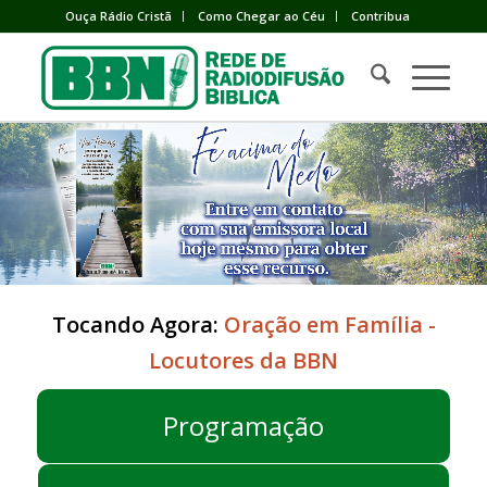
Ouça Rádio Cristã
Como Chegar ao Céu
Contribua
Tocando Agora:
Oração em Família -
Locutores da BBN
Programação