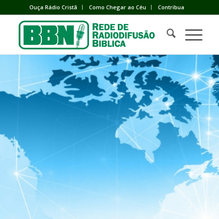
Ouça Rádio Cristã
Como Chegar ao Céu
Contribua