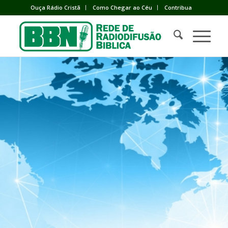
Ouça Rádio Cristã
Como Chegar ao Céu
Contribua