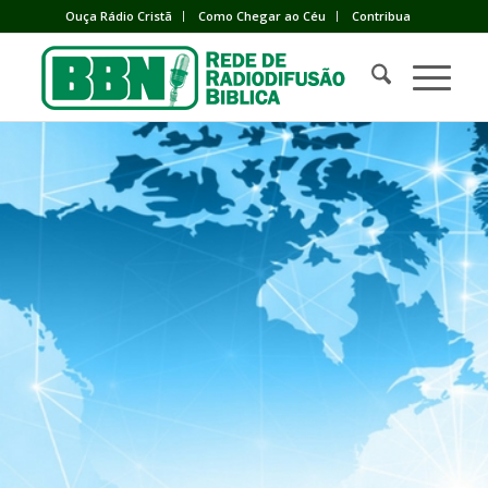
Ouça Rádio Cristã
Como Chegar ao Céu
Contribua