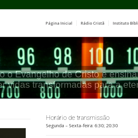
Página Inicial
Rádio Cristã
Instituto Bíbl
o o Evangelho de Cristo e ensina
er vidas transformadas para a ete
Horário de transmissão
Segunda – Sexta-feira: 6:30; 20:30