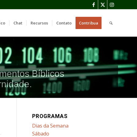
ico
Chat
Recursos
Contato
Contribua
mentos Bíblicos
rnidade.
PROGRAMAS
Dias da Semana
Sábado