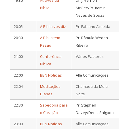
19:30
Através da
Dr. J. Vernon
Bíblia
McGee/Pr. Itamir
Neves de Souza
20:05
A Bíblia vos diz
Pr. Fabiano Almeida
20:30
A Bíblia tem
Pr. Rômulo Weden
Razão
Ribeiro
21:00
Conferência
Vários Pastores
Bíblica
22:00
BBN Notícias
Alle Comunicações
22:04
Meditações
Chamada da Meia-
Diárias
Noite
22:30
Sabedoria para
Pr. Stephen
o Coração
Davey/Denis Salgado
23:00
BBN Notícias
Alle Comunicações