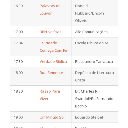
16:30
Palavras de
Donald
Louvor
Hubbard/Lincoln
Oliveira
17:00
BBN Notícias
Alle Comunicações
17:04
Felicidade
Escola Bíblica do Ar
Começa Com Fé
17:30
Verdade Bíblica
Pr. Leandro Tarrataca
18:00
Boa Semente
Depósito de Literatura
Cristã
18:30
Razão Para
Dr. Charles R.
Viver
Swindoll/Pr. Fernando
Bochio
19:00
Um Minuto Só
Eduardo Steibel