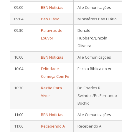
09:00
BBN Notícias
Alle Comunicações
09:04
Pão Diário
Ministérios Pão Diário
09:30
Palavras de
Donald
Louvor
Hubbard/Lincoln
Oliveira
10:00
BBN Notícias
Alle Comunicações
10:04
Felicidade
Escola Bíblica do Ar
Começa Com Fé
10:30
Razão Para
Dr. Charles R.
Viver
Swindoll/Pr. Fernando
Bochio
11:00
BBN Notícias
Alle Comunicações
11:06
Recebendo A
Recebendo A