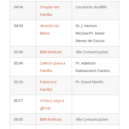
04:04
Oração em
Locutores da BBN
Família
04:30
Através da
Dr. J. Vernon
Bíblia
McGee/Pr. Itamir
Neves de Souza
05:00
BBN Notícias
Alle Comunicações
05:04
Salmos para a
Pr. Adelson
Família
Damasceno Santos
05:30
Palavra e
Pr. David Merkh
Família
05:57
A Deus seja a
glória!
06:00
BBN Notícias
Alle Comunicações