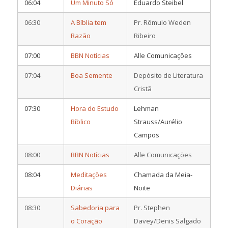
06:04
Um Minuto Só
Eduardo Steibel
06:30
A Bíblia tem
Pr. Rômulo Weden
Razão
Ribeiro
07:00
BBN Notícias
Alle Comunicações
07:04
Boa Semente
Depósito de Literatura
Cristã
07:30
Hora do Estudo
Lehman
Bíblico
Strauss/Aurélio
Campos
08:00
BBN Notícias
Alle Comunicações
08:04
Meditações
Chamada da Meia-
Diárias
Noite
08:30
Sabedoria para
Pr. Stephen
o Coração
Davey/Denis Salgado