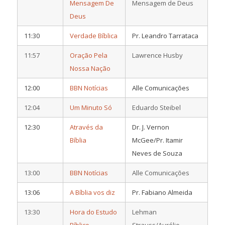
Mensagem De
Mensagem de Deus
Deus
11:30
Verdade Bíblica
Pr. Leandro Tarrataca
11:57
Oração Pela
Lawrence Husby
Nossa Nação
12:00
BBN Notícias
Alle Comunicações
12:04
Um Minuto Só
Eduardo Steibel
12:30
Através da
Dr. J. Vernon
Bíblia
McGee/Pr. Itamir
Neves de Souza
13:00
BBN Notícias
Alle Comunicações
13:06
A Bíblia vos diz
Pr. Fabiano Almeida
13:30
Hora do Estudo
Lehman
Bíblico
Strauss/Aurélio