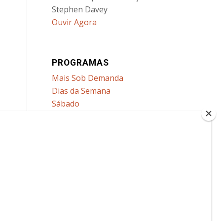
Stephen Davey
Ouvir Agora
PROGRAMAS
Mais Sob Demanda
Dias da Semana
Sábado
Domingo
Todos os Programas
Categorias
MAIS
Reportar um Problema com
Programa Sob Demanda