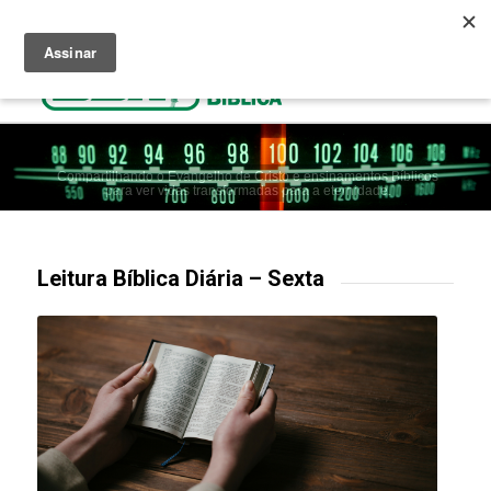
Ouça Rádio Cristã
Como Chegar ao Céu
Contribua
Compartilhando o Evangelho de Cristo e ensinamentos Bíblicos
para ver vidas transformadas para a eternidade.
Leitura Bíblica Diária – Sexta