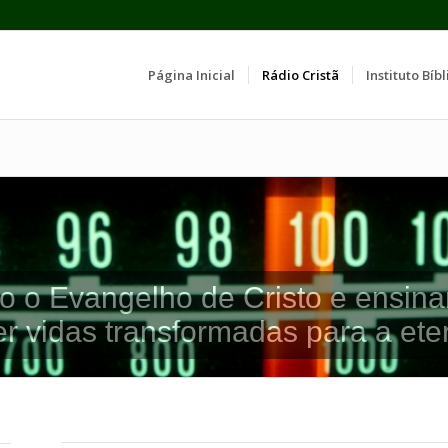
Página Inicial
Rádio Cristã
Instituto Bíbl
o o Evangelho de Cristo e ensina
er vidas transformadas para a ete