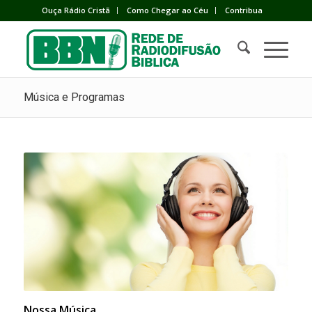
Ouça Rádio Cristã
Como Chegar ao Céu
Contribua
Música e Programas
Nossa Música