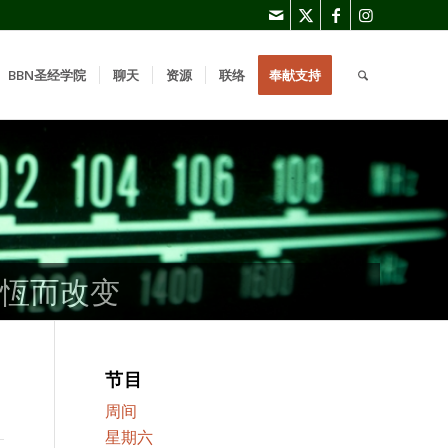
BBN圣经学院
聊天
资源
联络
奉献支持
恆而改变
恆而改变
恆而改变
节目
周间
星期六