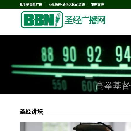
收听基督教广播
人生抉择-通往天国的道路
奉献支持
高举基督
高举基督
高举基督
圣经讲坛