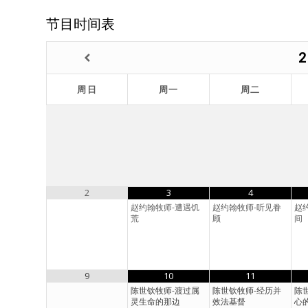
节目时间表
2
周日
周一
周二
2
3
4
赵约翰牧师-遭遇饥
赵约翰牧师-听见眷
赵
荒
顾
间
9
10
11
陈世钦牧师-渡过属
陈世钦牧师-经历并
陈
灵生命的那边
效法基督
心