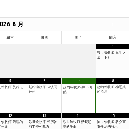
026
8 月
周三
周四
周五
周六
1
寇世远牧师-重生之
道（下）
5
6
8
7
约翰牧师-婆媳之
赵约翰牧师-从认同
赵约翰牧师-神恩典
赵约翰牧师-并非偶
开始
的流通
然
12
13
14
15
世钦牧师-活现信
陈世钦牧师-经历神
陈世钦牧师-活现盼
陈世钦牧师-教会事
的生命
的丰盛和能力
望的生命
奉生活的省思