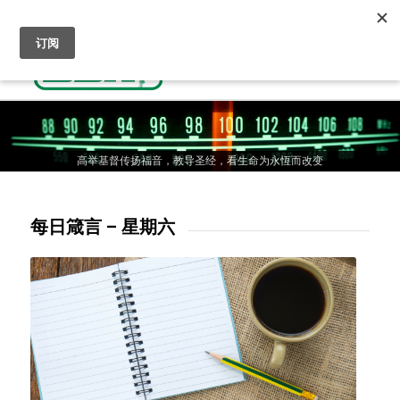
收听基督教广播
人生抉择-通往天国的道路
奉献支持
高举基督传扬福音，教导圣经，看生命为永恆而改变
高举基督传扬福音，教导圣经，看生命为永恆而改变
高举基督传扬福音，教导圣经，看生命为永恆而改变
每日箴言 – 星期六