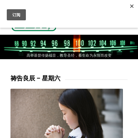
收听基督教广播
人生抉择-通往天国的道路
奉献支持
高举基督传扬福音，教导圣经，看生命为永恆而改变
高举基督传扬福音，教导圣经，看生命为永恆而改变
高举基督传扬福音，教导圣经，看生命为永恆而改变
祷告良辰 – 星期六