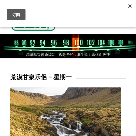
收听基督教广播
人生抉择-通往天国的道路
奉献支持
高举基督传扬福音，教导圣经，看生命为永恆而改变
高举基督传扬福音，教导圣经，看生命为永恆而改变
高举基督传扬福音，教导圣经，看生命为永恆而改变
荒漠甘泉乐侶 – 星期一