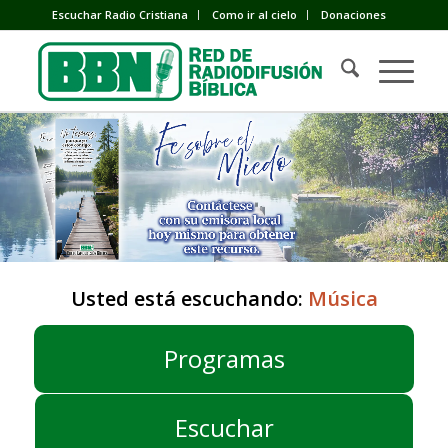
Escuchar Radio Cristiana
Como ir al cielo
Donaciones
Usted está escuchando:
Música
Programas
Escuchar