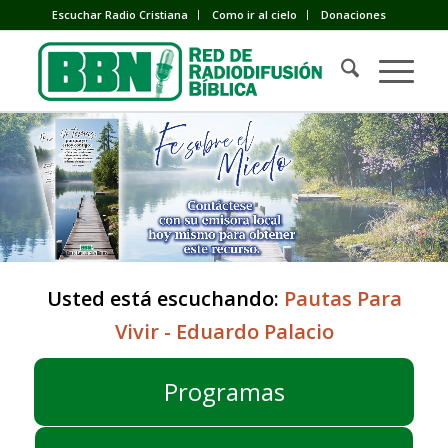
Escuchar Radio Cristiana
Como ir al cielo
Donaciones
Usted está escuchando:
Pautas Para
Vivir - Eduardo Palacio
Programas