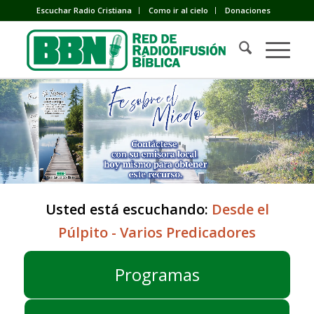
Escuchar Radio Cristiana
Como ir al cielo
Donaciones
Usted está escuchando:
Desde el
Púlpito - Varios Predicadores
Programas