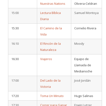
Nuestras Nations
Olivera-Celdran
15:00
Lectura Bíblica
Samuel Montoya
Diaria
15:30
El Camino de la
Cornelio Rivera
Vida
16:10
El Rincón de la
Moody
Naturaleza
16:30
Viajeros
Equipo de
Llamada de
Medianoche
17:00
Del Lado de la
José Jordán
Victoria
17:20
Toma Un Minuto
Hugo Salinas
17:30
Correr para Ganar
Erwin Lutzer