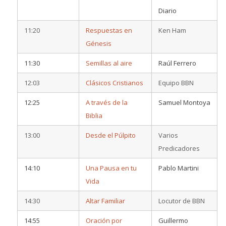
Diario
11:20
Respuestas en
Ken Ham
Génesis
11:30
Semillas al aire
Raúl Ferrero
12:03
Clásicos Cristianos
Equipo BBN
12:25
A través de la
Samuel Montoya
Biblia
13:00
Desde el Púlpito
Varios
Predicadores
14:10
Una Pausa en tu
Pablo Martini
Vida
14:30
Altar Familiar
Locutor de BBN
14:55
Oración por
Guillermo