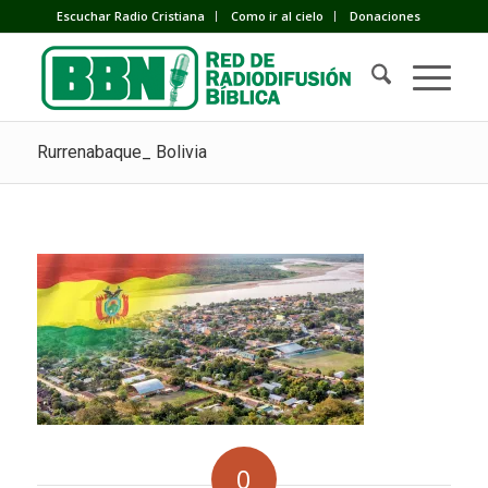
Escuchar Radio Cristiana
Como ir al cielo
Donaciones
Rurrenabaque_ Bolivia
0