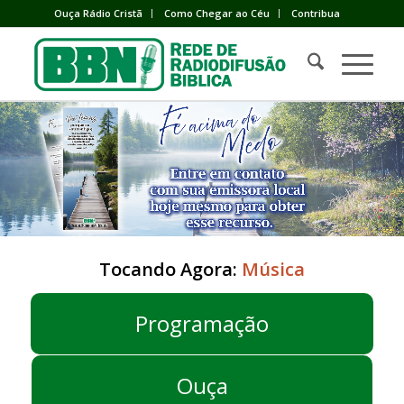
Ouça Rádio Cristã
Como Chegar ao Céu
Contribua
Tocando Agora:
Música
Programação
Ouça