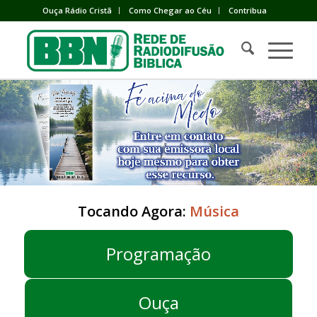
Ouça Rádio Cristã
Como Chegar ao Céu
Contribua
Tocando Agora:
Música
Programação
Ouça