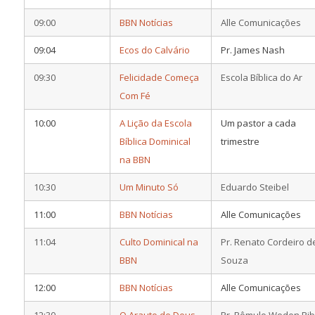
09:00
BBN Notícias
Alle Comunicações
09:04
Ecos do Calvário
Pr. James Nash
09:30
Felicidade Começa
Escola Bíblica do Ar
Com Fé
10:00
A Lição da Escola
Um pastor a cada
Bíblica Dominical
trimestre
na BBN
10:30
Um Minuto Só
Eduardo Steibel
11:00
BBN Notícias
Alle Comunicações
11:04
Culto Dominical na
Pr. Renato Cordeiro d
BBN
Souza
12:00
BBN Notícias
Alle Comunicações
12:30
O Arauto de Deus
Pr. Rômulo Weden Rib