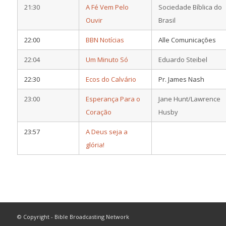
21:30
A Fé Vem Pelo
Sociedade Bíblica do
Ouvir
Brasil
22:00
BBN Notícias
Alle Comunicações
22:04
Um Minuto Só
Eduardo Steibel
22:30
Ecos do Calvário
Pr. James Nash
23:00
Esperança Para o
Jane Hunt/Lawrence
Coração
Husby
23:57
A Deus seja a
glória!
© Copyright - Bible Broadcasting Network