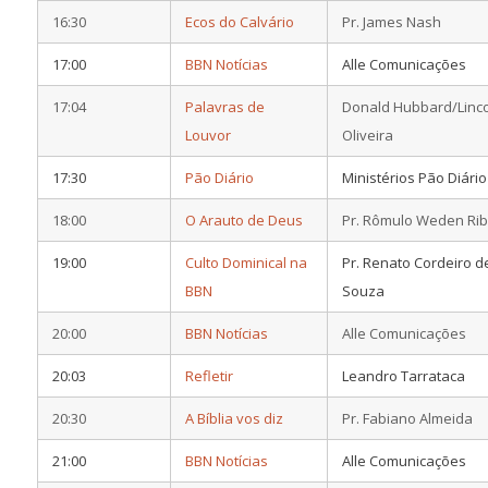
16:30
Ecos do Calvário
Pr. James Nash
17:00
BBN Notícias
Alle Comunicações
17:04
Palavras de
Donald Hubbard/Linc
Louvor
Oliveira
17:30
Pão Diário
Ministérios Pão Diário
18:00
O Arauto de Deus
Pr. Rômulo Weden Rib
19:00
Culto Dominical na
Pr. Renato Cordeiro d
BBN
Souza
20:00
BBN Notícias
Alle Comunicações
20:03
Refletir
Leandro Tarrataca
20:30
A Bíblia vos diz
Pr. Fabiano Almeida
21:00
BBN Notícias
Alle Comunicações