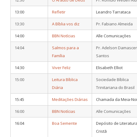
13:00
Refletir
Leandro Tarrataca
13:30
A Bíblia vos diz
Pr. Fabiano Almeida
14:00
BBN Notícias
Alle Comunicações
14:04
Salmos para a
Pr. Adelson Damasce
Família
Santos
14:30
Viver Feliz
Elisabeth Elliot
15:00
Leitura Bíblica
Sociedade Bíblica
Diária
Trinitariana do Brasil
15:45
Meditações Diárias
Chamada da Meia-Noi
16:00
BBN Notícias
Alle Comunicações
16:04
Boa Semente
Depósito de Literatur
Cristã