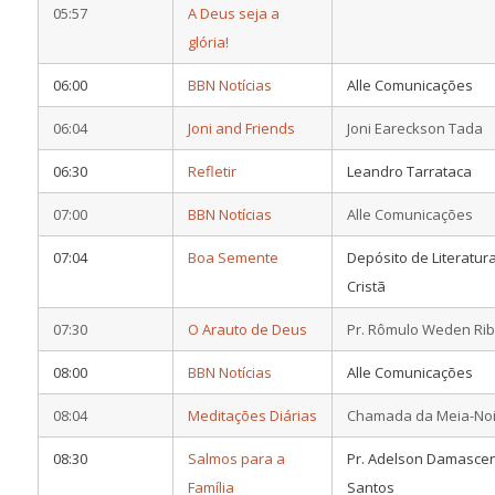
05:57
A Deus seja a
glória!
06:00
BBN Notícias
Alle Comunicações
06:04
Joni and Friends
Joni Eareckson Tada
06:30
Refletir
Leandro Tarrataca
07:00
BBN Notícias
Alle Comunicações
07:04
Boa Semente
Depósito de Literatur
Cristã
07:30
O Arauto de Deus
Pr. Rômulo Weden Rib
08:00
BBN Notícias
Alle Comunicações
08:04
Meditações Diárias
Chamada da Meia-Noi
08:30
Salmos para a
Pr. Adelson Damasce
Família
Santos