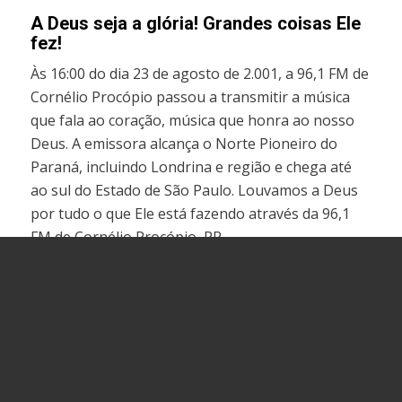
A Deus seja a glória! Grandes coisas Ele
fez!
Às 16:00 do dia 23 de agosto de 2.001, a 96,1 FM de
Cornélio Procópio passou a transmitir a música
que fala ao coração, música que honra ao nosso
Deus. A emissora alcança o Norte Pioneiro do
Paraná, incluindo Londrina e região e chega até
ao sul do Estado de São Paulo. Louvamos a Deus
por tudo o que Ele está fazendo através da 96,1
FM de Cornélio Procópio, PR.
Endereço
Av. Agostinho Ducci, 605
Parque Industrial 2
Cornélio Procópio – PR
CEP: *86304-138*