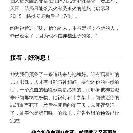
挡人进天国的罪是拒绝神的儿子耶稣基督；若上不了
天国，结局只能落入火湖受永火的煎熬（启示录
20:15，帖撒罗尼迦后书1:7-9）。
约翰福音3：18，“信他的人，不被定罪；不信的人，
罪已经定了，因为他不信神独生子的名。”
接着，好消息！
神为我们预备了一条道路来与祂和好。唯有藉着神的
儿子耶稣，人才有可能与神和好。要偿还你的罪债的
话，一个流血的牺牲献祭是必需的，而耶稣被神差派
来成为那牺牲祭物。他被钉在十字架上，为偿还你的
罪流血而死了，然后在死后的第三天，从死裡复活
了，证实他是我们唯一的救主，宣告救恩的预备已经
完成。
你当相信主耶稣的死、被埋葬了又死而复