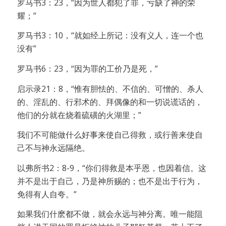
罗马书3：23，“因为世人都犯了罪，亏缺了神的荣
耀；”
罗马书3：10，“就如经上所记：没有义人，连一个也
没有”
罗马书6：23，“因为罪的工价乃是死，”
启示录21：8，“惟有胆怯的、不信的、可憎的、杀人
的、淫乱的、行邪术的、拜偶像的和一切说谎话的，
他们的分就在烧着硫磺的火湖里；”
我们不可能做什么好事来使自己得救，或行善来使自
己不与神永远隔绝。
以弗所书2：8-9，“你们得救是本乎恩，也因着信。这
并不是出于自己，乃是神所赐的；也不是出于行为，
免得有人自夸。”
如果我们什麽都不做，就会永远与神分离。唯一能阻