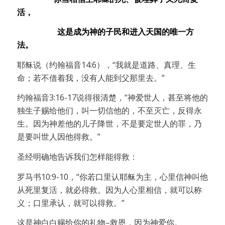
活，
这是成为神的子民和进入天国的唯一方
法。
耶稣说（约翰福音14:6），“我就是道路、真理、生
命；若不借着我，没有人能到父那里去。”
约翰福音3:16-17说得很清楚，“神爱世人，甚至将他的
独生子赐给他们，叫一切信他的，不至灭亡，反得永
生。因为神差他的儿子降世，不是要定世人的罪，乃
是要叫世人因他得救。”
圣经明确地告诉我们怎样能得救：
罗马书10:9-10，“你若口里认耶稣为主，心里信神叫他
从死里复活，就必得救。因为人心里相信，就可以称
义；口里承认，就可以得救。”
这是神白白赐给你的礼物–救恩，因为神爱你。