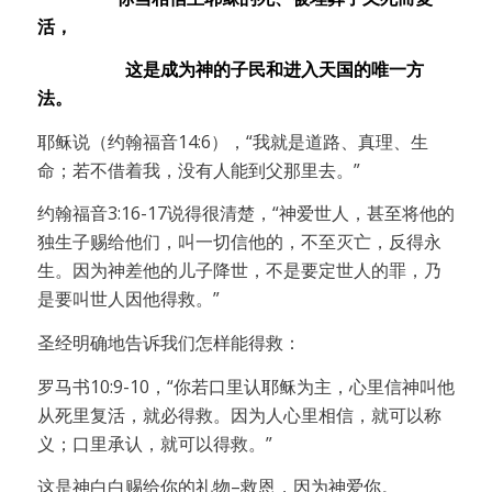
活，
这是成为神的子民和进入天国的唯一方
法。
耶稣说（约翰福音14:6），“我就是道路、真理、生
命；若不借着我，没有人能到父那里去。”
约翰福音3:16-17说得很清楚，“神爱世人，甚至将他的
独生子赐给他们，叫一切信他的，不至灭亡，反得永
生。因为神差他的儿子降世，不是要定世人的罪，乃
是要叫世人因他得救。”
圣经明确地告诉我们怎样能得救：
罗马书10:9-10，“你若口里认耶稣为主，心里信神叫他
从死里复活，就必得救。因为人心里相信，就可以称
义；口里承认，就可以得救。”
这是神白白赐给你的礼物–救恩，因为神爱你。