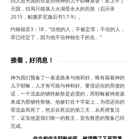
挡人进天国的罪是拒绝神的儿子耶稣基督；若上不了
天国，结局只能落入火湖受永火的煎熬（启示录
20:15，帖撒罗尼迦后书1:7-9）。
约翰福音3：18，“信他的人，不被定罪；不信的人，
罪已经定了，因为他不信神独生子的名。”
接着，好消息！
神为我们预备了一条道路来与祂和好。唯有藉着神的
儿子耶稣，人才有可能与神和好。要偿还你的罪债的
话，一个流血的牺牲献祭是必需的，而耶稣被神差派
来成为那牺牲祭物。他被钉在十字架上，为偿还你的
罪流血而死了，然后在死后的第三天，从死裡复活
了，证实他是我们唯一的救主，宣告救恩的预备已经
完成。
你当相信主耶稣的死、被埋葬了又死而复