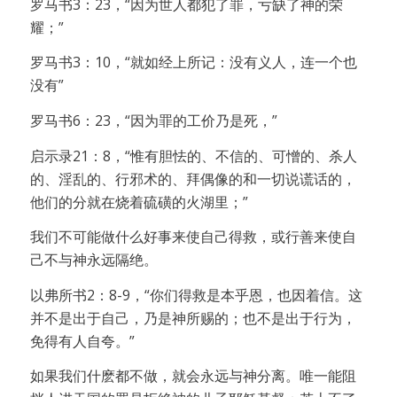
罗马书3：23，“因为世人都犯了罪，亏缺了神的荣
耀；”
罗马书3：10，“就如经上所记：没有义人，连一个也
没有”
罗马书6：23，“因为罪的工价乃是死，”
启示录21：8，“惟有胆怯的、不信的、可憎的、杀人
的、淫乱的、行邪术的、拜偶像的和一切说谎话的，
他们的分就在烧着硫磺的火湖里；”
我们不可能做什么好事来使自己得救，或行善来使自
己不与神永远隔绝。
以弗所书2：8-9，“你们得救是本乎恩，也因着信。这
并不是出于自己，乃是神所赐的；也不是出于行为，
免得有人自夸。”
如果我们什麽都不做，就会永远与神分离。唯一能阻