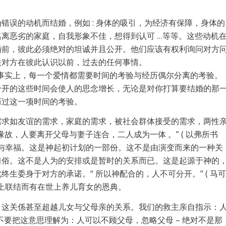
错误的动机而结婚，例如 : 身体的吸引，为经济有保障，身体的
离恶劣的家庭，自我形象不佳，想得到认可 …等等。这些动机
婚前，彼此必须绝对的坦诚并且公开。他们应该有权利询问对方
关对方在彼此认识以前，过去的任何事情。
事实上，每一个爱情都需要时间的考验与经历偶尔分离的考验。
分开的这些时间会使人的思念增长，无论是对你打算要结婚的那
历过这一项时间的考验。
需求如友谊的需求，家庭的需求，被社会群体接受的需求，两性
故，人要离开父母与妻子连合，二人成为一体 。” ( 以弗所书
快乐与幸福。这是神起初计划的一部份。这不是由演变而来的一种关
习俗。这不是人为的安排或是暂时的关系而已。这是起源于神的
生委身于对方的承诺。“ 所以神配合的，人不可分开。” ( 马可
关係上联结而有在世上养儿育女的恩典。
。这关係甚至超越儿女与父母亲的关系。我们的救主亲自指示：
。请不要把这意思理解为：人可以不顾父母，忽略父母 – 绝对不是那