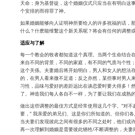
天命；身为基督徒，这个婚姻仪式只应当在有明白这
个安排的而得罪了神。
如果婚姻能够向人证明神所要给人的许多祝福的话，
什么？什麽能维繫这个新关系呢？将会有任何的调整
适应与了解
每一个教会的牧者都知道这个真理。当两个生命结合
来自不同的背景，不同的家庭，有不同的气质与个性
这个关係。夫妻婚后将开始明白，男人和女人的想法
的，在男人看来微不足道；反之亦然，某些事对男人
习性，品味与爱好的差距远比在谈恋爱时要大得多！
了。神造我们每人各自不一样，为了要让我们在成熟
做出这些调整的最佳方式是经常使用这几个字。“对不
要，“ 我亲爱的弟兄们、这是你们所知道的。但你们各人
当夫妻们发现彼此之间有很多的不同之处时，他们或
再一次理解到婚姻是需要彼此牺牲/不断调整的，夫妻