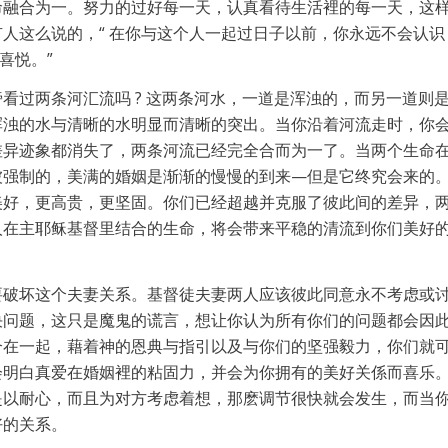
命融合为一。努力的过好每一天，认真看待生活裡的每一天，这
人这么说的，“ 在你与这个人一起过日子以前，你永远不会认识
喜悦。”
看过两条河汇流吗 ? 这两条河水，一道是浑浊的，而另一道则
浑浊的水与清晰的水明显而清晰的突出。当你沿着河流走时，你
差异迹象都消失了，两条河流已经完全合而为一了。当两个生命
被强制的，美满的婚姻是渐渐的慢慢的到来—但是它终究会来的
美好，更高贵，更坚固。你们已经超越并克服了彼此间的差异，
人在主耶稣基督里结合的生命，将会带来平稳的清流到你们美好
要破坏这个夫妻关系。基督徒夫妻两人应该彼此同意永不考虑或
能解决问题，这只是魔鬼的谎言，想让你认为所有你们的问题都会因
合在一起，藉着神的恩典与指引以及与你们的坚强毅力，你们就
会明白真爱在婚姻裡的粘固力，并会为你拥有的美好关係而喜乐
是以耐心，而且为对方考虑着想，那麽调节很快就会发生，而当
好的关系。