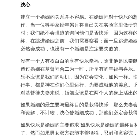
决心
建立一个婚姻的关系并不容易。在婚姻裡对于快乐的
作。当一位科学家经年累月将自己关在实验室里做研
时；我们绝不会强迫的询问他们是否快乐，因为这样
终。在跳进婚姻之前，我们需要察看；而一旦跳进婚
必然会成功，也没有一个婚姻是注定要失败的。
没有一个人有权白白的享有快乐幸福，除非他是以奉献
透过婚姻在基督裡合二为一时，所享有的幸福与喜乐。“又当
乐不应该是我们的动机，因为它会变化，如风一样。快
行事、都是神在你们心里运行、为要成就他的美意。 凡所行的、
对基督徒夫妻来说，婚姻应该是在两个人的身上活出
如果婚姻的最主要与最终目的是获得快乐，那么夫妻
和谅解，不计较，决心使婚姻成功，那他们必定会获
如果快乐是婚姻的主要追求`如果快乐是婚姻的最终目
了。然而如果男女双方都能本着牺牲，忍耐和宽容谅