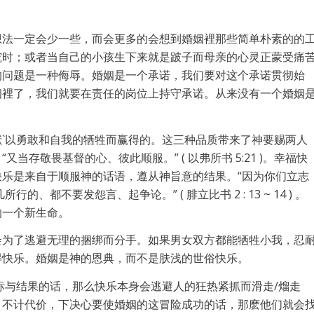
想法一定会少一些，而会更多的会想到婚姻裡那些简单朴素的的
究时；或者当自己的小孩生下来就是跛子而母亲的心灵正蒙受痛
的问题是一种侮辱。婚姻是一个承诺，我们要对这个承诺贯彻始
姻裡了，我们就要在责任的岗位上持守承诺。从来没有一个婚姻
`以勇敢和自我的牺牲而赢得的。这三种品质带来了神要赐两人
存敬畏基督的心、彼此顺服。” ( 以弗所书 5:21 )。幸福快
乐是来自于顺服神的话语，遵从神旨意的结果。“因为你们立志
都不要发怨言、起争论。” ( 腓立比书 2 : 13 ~ 14 ) 。
的一个新生命。
会为了逃避无理的捆绑而分手。如果男女双方都能牺牲小我，忍
得快乐。婚姻是神的恩典，而不是肤浅的世俗快乐。
标与结果的话，那么快乐本身会逃避人的狂热紧抓而滑走/熘走
，不计代价，下决心要使婚姻的这冒险成功的话，那麽他们就会