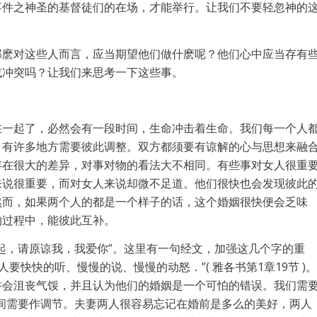
事件之神圣的基督徒们的在场，才能举行。让我们不要轻忽神的
那麽对这些人而言，应当期望他们做什麽呢？他们心中应当存有
或冲突吗？让我们来思考一下这些事。
在一起了，必然会有一段时间，生命冲击着生命。我们每一个人
；有许多地方需要彼此调整。双方都须要有谅解的心与思想来融
存在很大的差异，对事对物的看法大不相同。有些事对女人很重
来说很重要，而对女人来说却微不足道。他们很快也会发现彼此
然而，如果两个人的都是一个样子的话，这个婚姻很快便会乏味
的过程中，能彼此互补。
起，请原谅我，我爱你”。这里有一句经文，加强这几个字的重
要快快的听、慢慢的说、慢慢的动怒．”( 雅各书第1章19节 )。
许会沮丧气馁，并且认为他们的婚姻是一个可怕的错误。我们需
间需要作调节。夫妻两人很容易忘记在婚前是多么的美好，两人