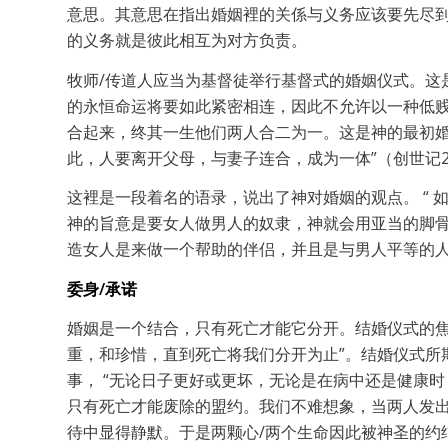
意思。其意思在指出婚姻裡的关係与义务应该要先尽到
的义务就是彼此相互为对方负责。
牧师/传道人应当为基督徒举行基督式的婚姻仪式。这
的永恒命运将要如此紧密相连，因此不允许以一种低
合起来，终其一生他们两人合二为一。这是神的最初婚
此，人要离开父母，与妻子连合，成为一体”（创世记2
这裡是一段着名的语录，说出了神对婚姻的观点。 “
神的旨意是要女人做男人的奴隶，神就会用亚当的脚骨
造女人是来做一个帮助的伴侣，并且是与男人平等的人。 
委身/承诺
婚姻是一个结合，只有死亡才能它分开。结婚仪式的焦
重，和珍惜，直到死亡将我们分开为止”。结婚仪式所
事， “无论日子更好或更坏，无论是在病中还是健康
只有死亡才能废除的盟约。我们不难想象，当两人发出
待中显得静默。于是两颗心/两个生命因此被神圣的约