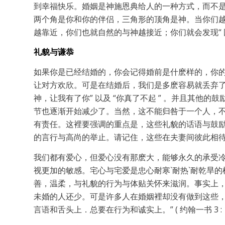
到幸福快乐。婚姻是神施恩典给人的一种方式，而不
两个角是你和你的伴侣，三角形的顶角是神。当你们
越靠近，你们也就自然的与神越接近；你们就会发现“ 因靠耶
礼貌与谦恭
如果你是已经结婚的，你会记得婚前是什麽样的，你
让对方欢欣。可是在结婚后，我们是多麽容易就丢弃了生活
神，让我有了你” 以及 “你真了不起 ” 。并且其他
节也逐渐开始减少了。当然，这不能归咎于一个人，
有责任。这裡要强调的重点是，这些礼貌的话语与鼓
的言行与高尚的举止。请记住，这些在夫妻间彼此相待
我们都有爱心，但爱心没有那麽大，能够永久的承受
视更加的敏感。宅心与宅爱是忠心耐寒`耐热`耐乾旱
善，温柔，与礼貌的行为与体贴关怀来滋润。事实上
未婚的人还少。可是许多人在婚姻裡却没有做到这些，
言语和舌头上．总要在行为和诚实上。” ( 约翰一书 3 : 1