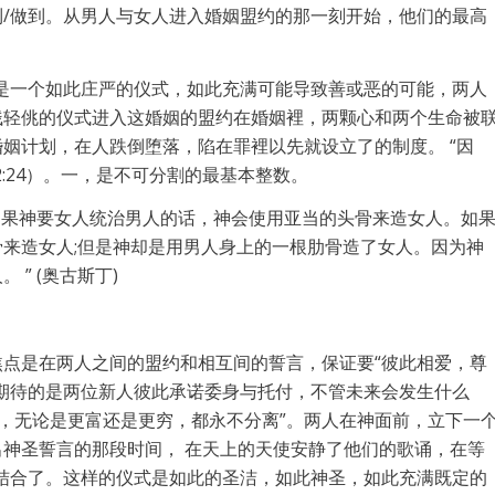
/做到。从男人与女人进入婚姻盟约的那一刻开始，他们的最高
是一个如此庄严的仪式，如此充满可能导致善或恶的可能，两人
贱轻佻的仪式进入这婚姻的盟约在婚姻裡，两颗心和两个生命被
姻计划，在人跌倒堕落，陷在罪裡以先就设立了的制度。 “因
:24）。一，是不可分割的最基本整数。
 如果神要女人统治男人的话，神会使用亚当的头骨来造女人。如
来造女人;但是神却是用男人身上的一根肋骨造了女人。因为神
” (奥古斯丁)
点是在两人之间的盟约和相互间的誓言，保证要“彼此相爱，尊
期待的是两位新人彼此承诺委身与托付，不管未来会发生什么
时，无论是更富还是更穷，都永不分离”。两人在神面前，立下一
神圣誓言的那段时间， 在天上的天使安静了他们的歌诵，在等
结合了。这样的仪式是如此的圣洁，如此神圣，如此充满既定的