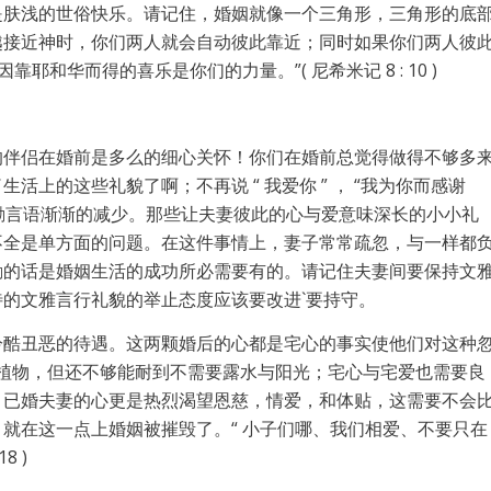
是肤浅的世俗快乐。请记住，婚姻就像一个三角形，三角形的底
越接近神时，你们两人就会自动彼此靠近；同时如果你们两人彼
和华而得的喜乐是你们的力量。”( 尼希米记 8 : 10 )
的伴侣在婚前是多么的细心关怀！你们在婚前总觉得做得不够多
上的这些礼貌了啊；不再说 “ 我爱你 ” ， “我为你而感谢
的鼓励言语渐渐的减少。那些让夫妻彼此的心与爱意味深长的小小礼
不全是单方面的问题。在这件事情上，妻子常常疏忽，与一样都
励的话是婚姻生活的成功所必需要有的。请记住夫妻间要保持文
的文雅言行礼貌的举止态度应该要改进`要持守。
冷酷丑恶的待遇。这两颗婚后的心都是宅心的事实使他们对这种
的植物，但还不够能耐到不需要露水与阳光；宅心与宅爱也需要良
，已婚夫妻的心更是热烈渴望恩慈，情爱，和体贴，这需要不会
就在这一点上婚姻被摧毁了。“ 小子们哪、我们相爱、不要只在
8 )