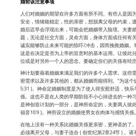
婚前该注意事项
人们对婚姻的期望在许多方面有所不同。有些人是因为
安全，情绪能稳定，性的亲密，想脱离父母的约束，逃
婚后迟早会浮现出来，可能会把婚姻带入险境。夫妻
题，无论是社交方面，灵命方面，身体方面或任何有
诚实能够防止未来可能的惊吓/冲击，因而挽救婚姻。
这是在决定是否为上帝的旨意时的基本运用。让彼此
位或是对另外一个人的思念。要确定你们的关係有经
神计划要藉着婚姻来满足我们的许多个人需求。这些
密需求以及许多其他的，都从婚姻而能得到。“为这个缘
5:31 )。神命定婚姻制度是为了使人得安慰舒适，
係。这也不是在人类的早期阶段不小心掉进去的一种
是神创造计划的一部分，是神所命定的，夫妻两人彼此终
福音10:9 )。神所设立的婚姻使男女在肉体与感情
在地上没有一种关系比婚姻关係更亲密，更神圣的了
必须离开父母，与妻子连合 ( 创世纪第2章24节 ) 