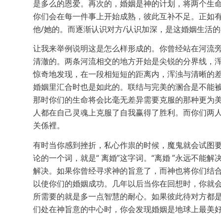
是多么的恩爱。再次的，婚姻是神的计划，将两个生
你们会在每一件事上开始成熟，彼此互补不足。正如有
他/她的。而逐渐认识对方/认识加深，是这婚姻生活的
让我来举例说明这是怎么样形成的。你曾经站在河流旁
清澈的。两条河流相交的地方开始是尖锐的分界线，
惊奇地发现，在一段相短短的距离内，浑浊与清晰的
婚姻里汇合时也是如此的。联结与完美的溷合是不能
那时你们的生命将会比毫无差异需要克服的那种更为
人都在自己灵魂上克服了自我赢得了胜利。而你们两
关係裡。
有时当你感到挫折，私心作祟的时候，魔鬼就会试图
论的一个词，就是“ 离婚”这字词。“离婚 ”永远不
解决。如果你曾经寻求神的旨意了，而神也将你们结
以使你们的婚姻成功。几年以后当你在回想时，你就
所需要的就是多一点智慧的耐心。如果彼此待对方都
们处在神旨意的中心时，你会发现婚姻是地球上最美