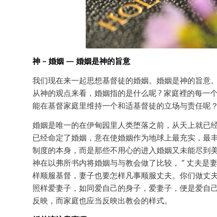
神 – 婚姻
— 婚姻是
神的旨意
我们现在来一起思想基督徒的婚姻。婚姻是神的旨意
从神的观点来看，婚姻指的是什么呢 ? 家庭裡的每一
能在基督家庭里维持一个和适基督徒的立场与责任呢？
婚姻是唯一的在伊甸园里人类堕落之前，从天上就已经赐
已经命定了婚姻，意在使婚姻作为地球上最充实，最
制度的本身，而是那些不用心的进入婚姻又未能尽到
神在以弗所书内将婚姻与与教会做了比较， ” 丈夫
样顺服基督，妻子也要怎样凡事顺服丈夫。你们做丈
照样爱妻子，如同爱自己的身子，爱妻子，便是爱自己了 ”
反映，而家庭也应当反映出教会的样式。