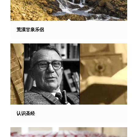
荒漠甘泉乐侶
认识圣经