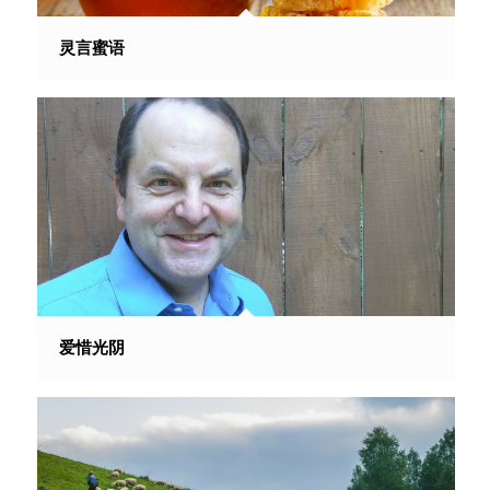
灵言蜜语
爱惜光阴