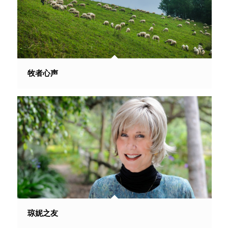
牧者心声
琼妮之友