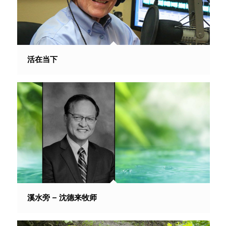
活在当下
溪水旁 – 沈德来牧师