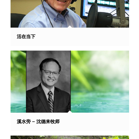
活在当下
溪水旁 – 沈德来牧师