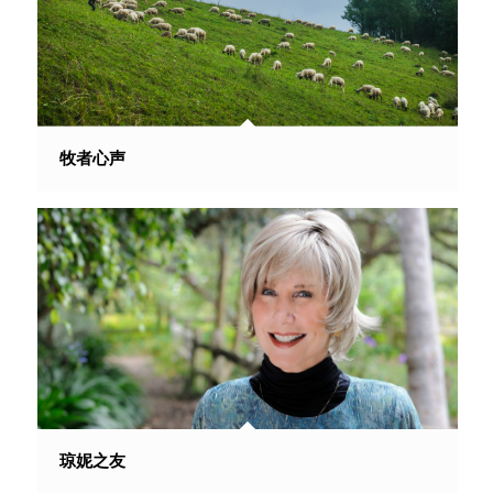
牧者心声
琼妮之友