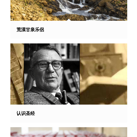
荒漠甘泉乐侶
认识圣经