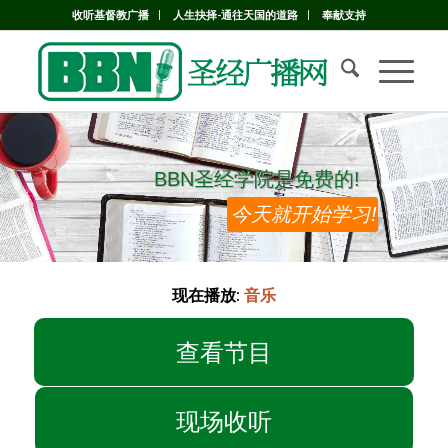
收听基督教广播
人生抉择-通往天国的道路
奉献支持
BBN圣经学院是免费的!
BBN圣经学院是免费的!
今天就开始学习!
现在播放:
音乐
查看节目
现场收听