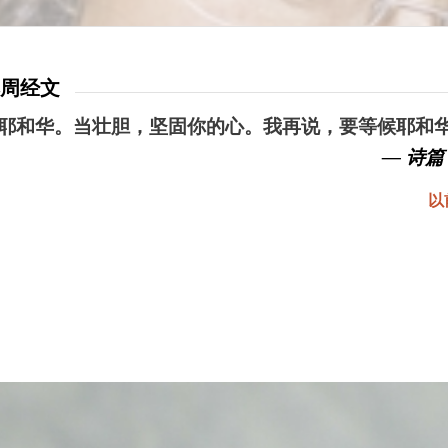
本周经文
耶和华。当壮胆，坚固你的心。我再说，要等候耶和
— 诗篇 
以