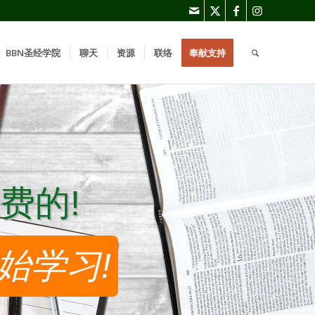
BBN圣经学院
聊天
资源
联络
奉献支持
费的!
费的!
始学习!