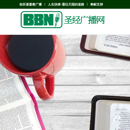
收听基督教广播
人生抉择-通往天国的道路
奉献支持