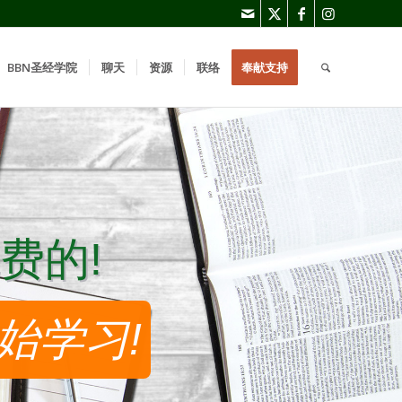
BBN圣经学院
聊天
资源
联络
奉献支持
费的!
费的!
始学习!