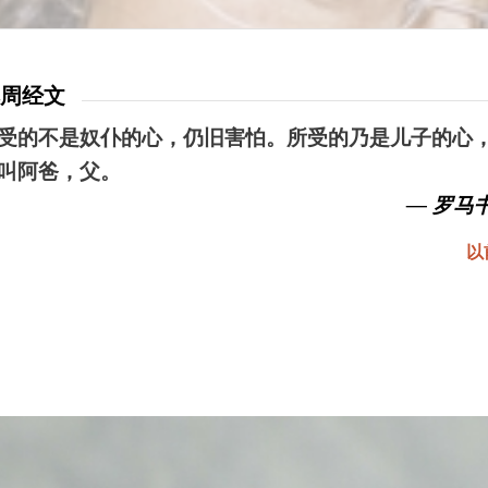
本周经文
受的不是奴仆的心，仍旧害怕。所受的乃是儿子的心
叫阿爸，父。
— 罗马书
以